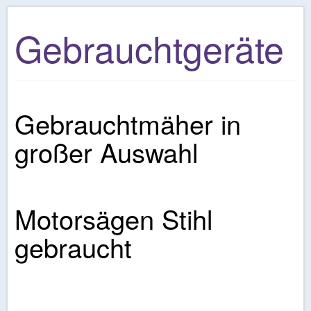
g
l
Gebrauchtgeräte
e
n
a
v
Gebrauchtmäher in
i
g
großer Auswahl
a
t
i
o
Motorsägen Stihl
n
gebraucht